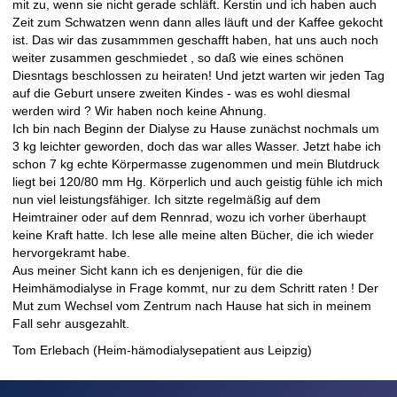
mit zu, wenn sie nicht gerade schläft. Kerstin und ich haben auch
Zeit zum Schwatzen wenn dann alles läuft und der Kaffee gekocht
ist. Das wir das zusammmen geschafft haben, hat uns auch noch
weiter zusammen geschmiedet , so daß wie eines schönen
Diesntags beschlossen zu heiraten! Und jetzt warten wir jeden Tag
auf die Geburt unsere zweiten Kindes - was es wohl diesmal
werden wird ? Wir haben noch keine Ahnung.
Ich bin nach Beginn der Dialyse zu Hause zunächst nochmals um
3 kg leichter geworden, doch das war alles Wasser. Jetzt habe ich
schon 7 kg echte Körpermasse zugenommen und mein Blutdruck
liegt bei 120/80 mm Hg. Körperlich und auch geistig fühle ich mich
nun viel leistungsfähiger. Ich sitzte regelmäßig auf dem
Heimtrainer oder auf dem Rennrad, wozu ich vorher überhaupt
keine Kraft hatte. Ich lese alle meine alten Bücher, die ich wieder
hervorgekramt habe.
Aus meiner Sicht kann ich es denjenigen, für die die
Heimhämodialyse in Frage kommt, nur zu dem Schritt raten ! Der
Mut zum Wechsel vom Zentrum nach Hause hat sich in meinem
Fall sehr ausgezahlt.
Tom Erlebach (Heim-hämodialysepatient aus Leipzig)