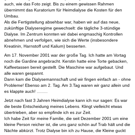
auch, wie das Foto zeigt. Bis zu einem gewissen Rahmen
übernimmt das Kuratorium für Heimdialyse die Kosten für den
Umbau.
Als die Fertigstellung absehbar war, haben wir auf das neue,
zukünftige Dialyseregime gewechselt: die tägliche 3-stündige
Dialyse. Im Zentrum konnten wir dabei engmaschig Kontrollen
abnehmen und verfolgen, wie sich die Werte (insbesondere
Kreatinin, Harnstoff und Kalium) besserten.
Am 17. November 2001 war der große Tag. Ich hatte am Vortag
noch die Gardine angebracht. Kerstin hatte eine Torte gebacken,
Kaffeetassen bereit gestellt. Die Maschine war aufgebaut. Und
alle waren gespannt.
Dann kam die Dialysemannschaft und wir fingen einfach an - ohne
Probleme! Ebenso am 2. Tag. Am 3.Tag waren wir ganz allein und
es klappte auch! .........
Jetzt nach fast 3 Jahren Heimdialyse kann ich nur sagen: Es war
die beste Entscheidung meines Lebens. Klingt vielleicht etwas
übertrieben, aber so empfinde ich es zur Zeit.
Ich habe Zeit für meine Familie, die seit Dezember 2001 um eine
kleine Person reicher ist, die uns ganz schön auf Trab hält und die
Nächte abkürzt. Trotz Dialyse bin ich zu Hause, die Kleine guckt