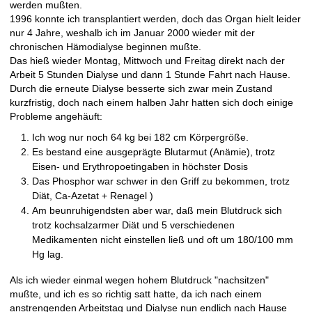
werden mußten.
1996 konnte ich transplantiert werden, doch das Organ hielt leider
nur 4 Jahre, weshalb ich im Januar 2000 wieder mit der
chronischen Hämodialyse beginnen mußte.
Das hieß wieder Montag, Mittwoch und Freitag direkt nach der
Arbeit 5 Stunden Dialyse und dann 1 Stunde Fahrt nach Hause.
Durch die erneute Dialyse besserte sich zwar mein Zustand
kurzfristig, doch nach einem halben Jahr hatten sich doch einige
Probleme angehäuft:
Ich wog nur noch 64 kg bei 182 cm Körpergröße.
Es bestand eine ausgeprägte Blutarmut (Anämie), trotz
Eisen- und Erythropoetingaben in höchster Dosis
Das Phosphor war schwer in den Griff zu bekommen, trotz
Diät, Ca-Azetat + Renagel )
Am beunruhigendsten aber war, daß mein Blutdruck sich
trotz kochsalzarmer Diät und 5 verschiedenen
Medikamenten nicht einstellen ließ und oft um 180/100 mm
Hg lag.
Als ich wieder einmal wegen hohem Blutdruck "nachsitzen"
mußte, und ich es so richtig satt hatte, da ich nach einem
anstrengenden Arbeitstag und Dialyse nun endlich nach Hause