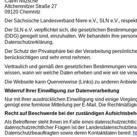
Catrin Nitzsche
Altchemnitzer Straße 27
09120 Chemnitz
Der Sächsische Landesverband Niere e.V., SLN e.V., respektie
Der SLN e.V. verpflichtet sich, die gesetzlichen Bestimmu
(DDG) geregelt sind, einzuhalten. Wir behandeln Ihre perso
Datenschutzerklärung.
Der Schutz der Privatsphäre bei der Verarbeitung persönliche
berücksichtigen und sehr ernst nehmen.
Vertraulich und gemäß den gesetzlichen Bestimmungen verar
wissen, wann wir welche Daten erheben und wie wir sie ver
Die Webseite kann Querverweise (Links) zu anderen Anbietern 
Widerruf Ihrer Einwilligung zur Datenverarbeitung
Nur mit Ihrer ausdrücklichen Einwilligung sind einige Vorgänge
genügt eine formlose Mitteilung per E-Mail. Die Rechtmäßigke
Recht auf Beschwerde bei der zuständigen Aufsichtsbe
Als Betroffener steht Ihnen im Falle eines datenschutzrecht
datenschutzrechtlicher Fragen ist der Landesdatenschutzbeau
Datenschutzbeauftragten sowie deren Kontaktdaten bereit:
h