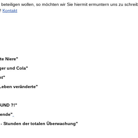
 beteiligen wollen, so möchten wir Sie hiermit ermuntern uns zu schrei
h!
Kontakt
te Niere"
ger und Cola"
nt"
 Leben veränderte"
SUND ?!"
pende"
v - Stunden der totalen Überwachung"